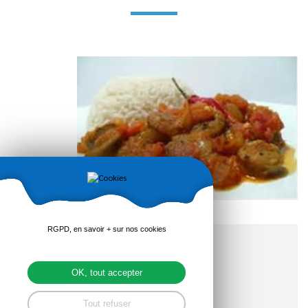
RGPD, en savoir + sur nos cookies
pledeliac.fr/article/pr...
OK, tout accepter
Tout refuser