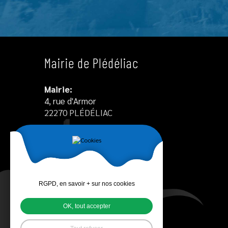
Mairie de Plédéliac
Mairie:
4, rue d'Armor
22270 PLÉDÉLIAC
Tél : +33 2 96 34 12 55
Agence postale communale :
02.96.34.12.55
contact@pledeliac.fr
RGPD, en savoir + sur nos cookies
vosactualites@pledeliac.fr
OK, tout accepter