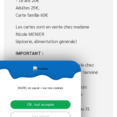
- 16 ans 20€
Adultes 25€,
Carte famille 60€
Les cartes sont en vente chez madame
Nicole MENIER
(épicerie, alimentation générale)
IMPORTANT :
Merci de ramener les clés à l'épicerie chez
Nicole MENIER aussitôt après avoir terminé
de jouer.
Simple ou en double
TOUS
les joueurs
RGPD, en savoir + sur nos cookies
doivent avoir réglé leur carte et/ou
réservation (2,50€/heure)
OK, tout accepter
La carte est valable du 1er janvier au 31
décembre 2015
Tout refuser