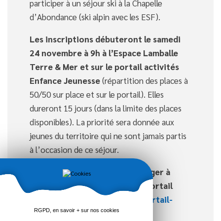
participer à un séjour ski à la Chapelle
d’Abondance (ski alpin avec les ESF).
Les inscriptions débuteront le samedi
24 novembre à 9h à l’Espace Lamballe
Terre & Mer et sur le portail activités
Enfance Jeunesse
(répartition des places à
50/50 sur place et sur le portail). Elles
dureront 15 jours (dans la limite des places
disponibles). La priorité sera donnée aux
jeunes du territoire qui ne sont jamais partis
à l’occasion de ce séjour.
Les dossiers seront à télécharger à
partir du 15 novembre sur le portail
activités enfance jeunesse.
portail-
RGPD, en savoir + sur nos cookies
famille.lamballe-terre-mer.bzh