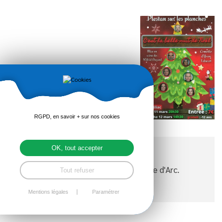
RGPD, en savoir + sur nos cookies
OK, tout accepter
Organisé au profit de l'école Jeanne d'Arc.
Tout refuser
Mentions légales
Paramétrer