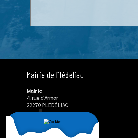
Mairie de Plédéliac
Mairie:
4, rue d'Armor
22270 PLÉDÉLIAC
Tél : +33 2 96 34 12 55
Agence postale communale :
02.96.34.12.55