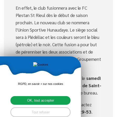
En effet, le club fusionnera avec le FC
Plestan St Rieul dès le début de saison
prochain. Le nouveau club se nommera
l'Union Sportive Hunaudaye. Le siège social
sera à Plédéliac et les couleurs seront le bleu
(pétrole) et le noir. Cette fusion a pour but
de pérenniser les deux associations et de
poursuivre le travail effectué du Groupement
Jeunes Hunaudaye.
L'assemblée constituante aura lieu le
samedi
RGPD, en savoir + sur nos cookies
17 juin à 11h à la salle des fêtes de Saint-
Rieul
, elle aura pour but de voter le bureau.
OK, tout accepter
Si vous désirez vous licencier, contactez
Sébastien Briens au 06-61-46-29-53
.
Tout refuser