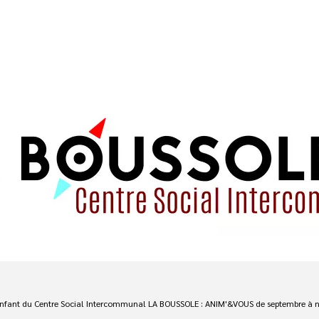
enfant du Centre Social Intercommunal LA BOUSSOLE : ANIM'&VOUS de septembre à 