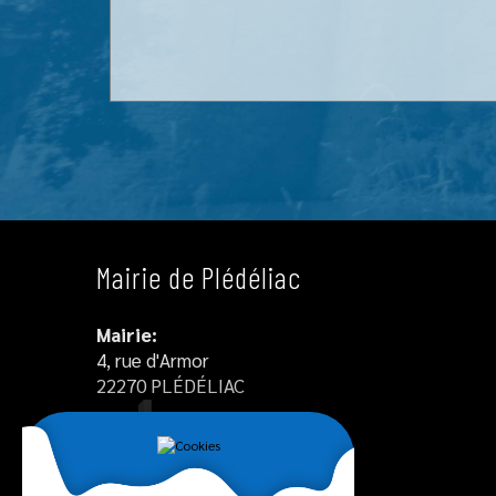
Mairie de Plédéliac
Mairie:
4, rue d'Armor
22270 PLÉDÉLIAC
Tél : +33 2 96 34 12 55
Agence postale communale :
02.96.34.12.55