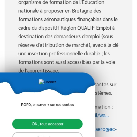
organisme de formation de l'Education
nationale à proposer en Bretagne des
formations aéronautiques finançables dans le
cadre du dispositif Région QUALIF Emploi à
destination des demandeurs d'emploi (sous
réserve d'attribution de marché), avec à la clé
une insertion professionnelle durable ; les
formations sont aussi accessibles par la voie
de l'apprentissage.
Il reste actuellement des places vacantes sur
le bac pro Aéronautique options systèmes.
RGPD, en savoir + sur nos cookies
Vous trouverez ci-joint la fiche formation :
greta-bretagne.ac-rennes.fr/portail/we...
OK, tout accepter
Pour plus de renseignements :
gbo.aero@ac-