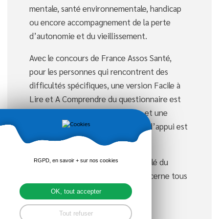
mentale, santé environnementale, handicap
ou encore accompagnement de la perte
d’autonomie et du vieillissement.
Avec le concours de France Assos Santé,
pour les personnes qui rencontrent des
difficultés spécifiques, une version Facile à
Lire et A Comprendre du questionnaire est
accessible via cette plate-forme et une
orientation vers des associations d’appui est
également possible.
La mobilisation de chacun sera la clé du
RGPD, en savoir + sur nos cookies
succès de cette démarche qui concerne tous
les usagers bretons.
OK, tout accepter
Tout refuser