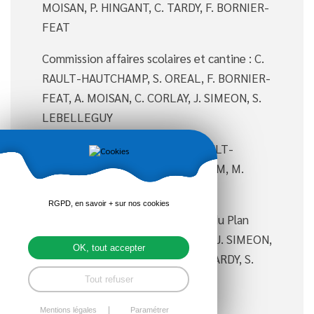
MOISAN, P. HINGANT, C. TARDY, F. BORNIER-
FEAT
Commission affaires scolaires et cantine : C.
RAULT-HAUTCHAMP, S. OREAL, F. BORNIER-
FEAT, A. MOISAN, C. CORLAY, J. SIMEON, S.
LEBELLEGUY
Commission Voix des Boix : C. RAULT-
HAUTCHAMP, C. CORLAY, C. LE CAM, M.
VIMONT, C LELIONNAIS
RGPD, en savoir + sur nos cookies
Groupe de travail pour la révision du Plan
Local d'Urbanisme : C. ANDRIEUX, J. SIMEON,
OK, tout accepter
S. LEBELLEGUY, P. HINGANT, C. TARDY, S.
OREAL, A. MOISAN
Tout refuser
Mentions légales
Paramétrer