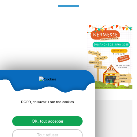
RGPD, en savoir + sur nos cookies
à partir de 12 heures.
OK, tout accepter
Tout refuser