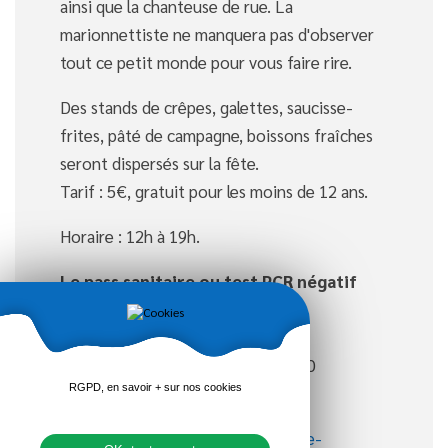
ainsi que la chanteuse de rue. La
marionnettiste ne manquera pas d'observer
tout ce petit monde pour vous faire rire.
Des stands de crêpes, galettes, saucisse-
frites, pâté de campagne, boissons fraîches
seront dispersés sur la fête.
Tarif : 5€, gratuit pour les moins de 12 ans.
Horaire : 12h à 19h.
Le pass sanitaire ou test PCR négatif
sera demandé à l'entrée.
Association de la Ferme d’Antan
61, Le Saint-Esprit-des-Bois 22270
RGPD, en savoir + sur nos cookies
PLEDELIAC
Tél. 02 96 34 80 77
contact@ferme-