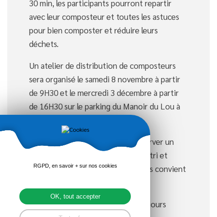
30 min, les participants pourront repartir
avec leur composteur et toutes les astuces
pour bien composter et réduire leurs
déchets.
Un atelier de distribution de composteurs
sera organisé le samedi 8 novembre à partir
de 9H30 et le mercredi 3 décembre à partir
de 16H30 sur le parking du Manoir du Lou à
Dolo .
Pour participer à un atelier et réserver un
composteur, rendez-vous sur Montri et
RGPD, en savoir + sur nos cookies
choisissez le lieu et la date qui vous convient
:
montri.fr/services/r...
OK, tout accepter
Les composteurs en bois sont toujours