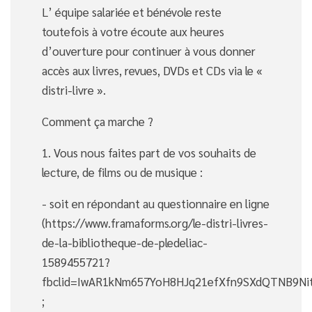
L’ équipe salariée et bénévole reste
toutefois à votre écoute aux heures
d’ouverture pour continuer à vous donner
accès aux livres, revues, DVDs et CDs via le «
distri-livre ».
Comment ça marche ?
1. Vous nous faites part de vos souhaits de
lecture, de films ou de musique :
- soit en répondant au questionnaire en ligne
(https://www.framaforms.org/le-distri-livres-
de-la-bibliotheque-de-pledeliac-
1589455721?
fbclid=IwAR1kNm657YoH8HJq21efXfn9SXdQTNB9Ni
;