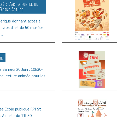
vé : l'art à portée de
 Borne Arture
érique donnant accès à
uvres d'art de 50 musées
Lire l
..
ne
e Samedi 20 Juin : 10h30-
e lecture animée pour les
Lire l
es Ecole publique RPI St
ac A partir de 11h30 -