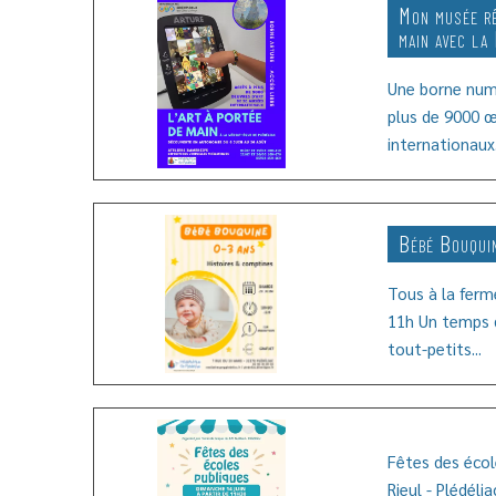
Mon musée rê
main avec la
Une borne num
plus de 9000 œ
internationaux..
Bébé Bouqui
Tous à la ferm
11h Un temps d
tout-petits...
Fêtes des écol
Rieul - Plédéli