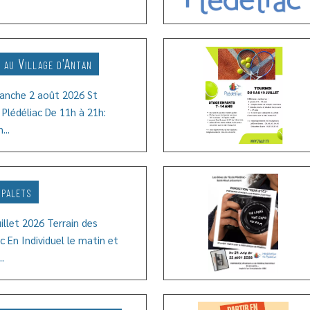
 au Village d'Antan
manche 2 août 2026 St
 Plédéliac De 11h à 21h:
Lire l
...
 palets
illet 2026 Terrain des
c En Individuel le matin et
Lire l
.