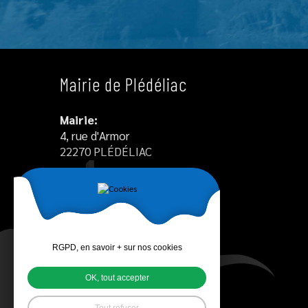
Mairie de Plédéliac
Mairie:
4, rue d'Armor
22270 PLÉDÉLIAC
Tél : +33 2 96 34 12 55
Agence postale communale :
02.96.34.12.55
contact@pledeliac.fr
RGPD, en savoir + sur nos cookies
vosactualites@pledeliac.fr
OK, tout accepter