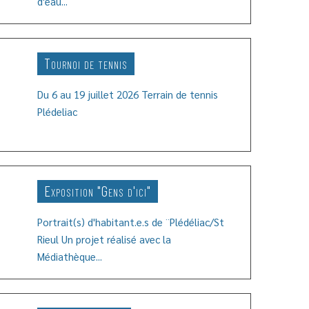
d'eau...
Tournoi de tennis
Du 6 au 19 juillet 2026 Terrain de tennis
Plédeliac
'article
Exposition "Gens d'ici"
Portrait(s) d'habitant.e.s de ¨Plédéliac/St
Rieul Un projet réalisé avec la
'article
Médiathèque...