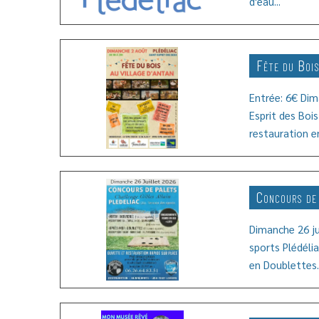
d'eau...
Fête du Bois
Entrée: 6€ Di
Esprit des Bois
restauration en
Concours de
Dimanche 26 ju
sports Plédélia
en Doublettes..